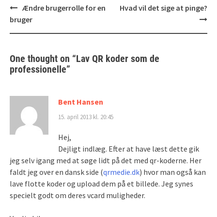
Post
Ændre brugerrolle for en
Hvad vil det sige at pinge?
navigation
bruger
One thought on “
Lav QR koder som de
professionelle
”
Bent Hansen
15. april 2013 kl. 20:45
Hej,
Dejligt indlæg. Efter at have læst dette gik
jeg selv igang med at søge lidt på det med qr-koderne. Her
faldt jeg over en dansk side (
qrmedie.dk
) hvor man også kan
lave flotte koder og upload dem på et billede. Jeg synes
specielt godt om deres vcard muligheder.