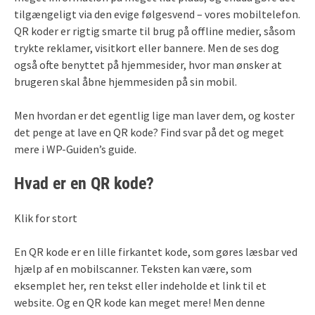
tilgængeligt via den evige følgesvend – vores mobiltelefon.
QR koder er rigtig smarte til brug på offline medier, såsom
trykte reklamer, visitkort eller bannere. Men de ses dog
også ofte benyttet på hjemmesider, hvor man ønsker at
brugeren skal åbne hjemmesiden på sin mobil.
Men hvordan er det egentlig lige man laver dem, og koster
det penge at lave en QR kode? Find svar på det og meget
mere i WP-Guiden’s guide.
Hvad er en QR kode?
Klik for stort
En QR kode er en lille firkantet kode, som gøres læsbar ved
hjælp af en mobilscanner. Teksten kan være, som
eksemplet her, ren tekst eller indeholde et link til et
website. Og en QR kode kan meget mere! Men denne