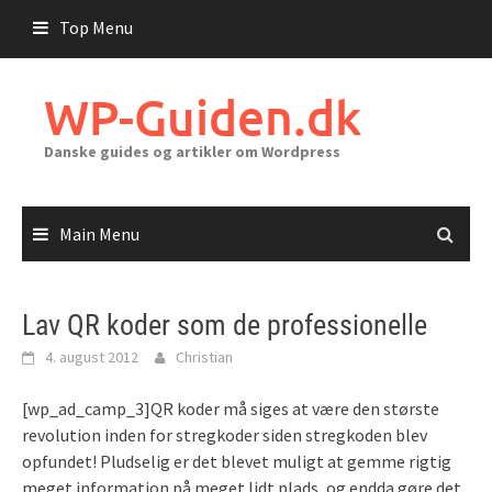
Skip
Top Menu
to
content
WP-Guiden.dk
Danske guides og artikler om Wordpress
Main Menu
Lav QR koder som de professionelle
4. august 2012
Christian
[wp_ad_camp_3]QR koder må siges at være den største
revolution inden for stregkoder siden stregkoden blev
opfundet! Pludselig er det blevet muligt at gemme rigtig
meget information på meget lidt plads, og endda gøre det