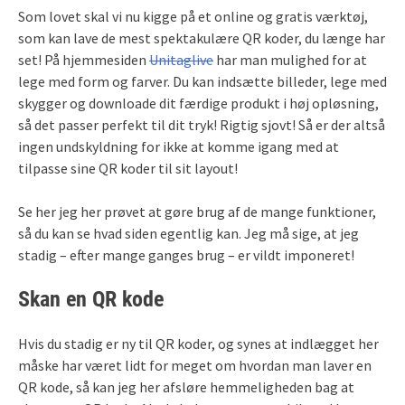
Som lovet skal vi nu kigge på et online og gratis værktøj,
som kan lave de mest spektakulære QR koder, du længe har
set! På hjemmesiden
Unitaglive
har man mulighed for at
lege med form og farver. Du kan indsætte billeder, lege med
skygger og downloade dit færdige produkt i høj opløsning,
så det passer perfekt til dit tryk! Rigtig sjovt! Så er der altså
ingen undskyldning for ikke at komme igang med at
tilpasse sine QR koder til sit layout!
Se her jeg her prøvet at gøre brug af de mange funktioner,
så du kan se hvad siden egentlig kan. Jeg må sige, at jeg
stadig – efter mange ganges brug – er vildt imponeret!
Skan en QR kode
Hvis du stadig er ny til QR koder, og synes at indlægget her
måske har været lidt for meget om hvordan man laver en
QR kode, så kan jeg her afsløre hemmeligheden bag at