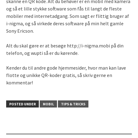
skanne en QR kode. Alt du behøver er en mobil med kamera
og så et lille stykke software som fås til langt de fleste
mobiler med internetadgang. Som sagt er flittig bruger af
i-nigma, og så virkede deres software på min helt gamle
Sony Ericson.
Alt du skal gøre er at besøge http://i-nigma.mobi på din
telefon, og wupti så er du kørende.
Kender du til andre gode hjemmesider, hvor man kan lave
flotte og unikke QR-koder gratis, så skriv gerne en
kommentar!
POSTED UNDER
MOBIL
TIPS & TRICKS