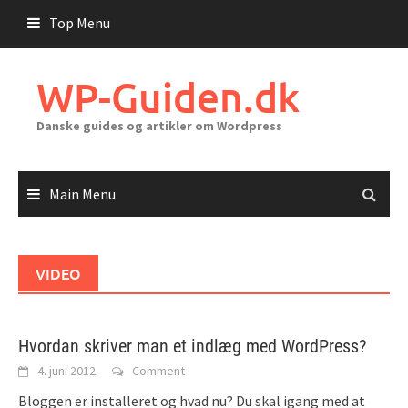
Skip
Top Menu
to
content
WP-Guiden.dk
Danske guides og artikler om Wordpress
Main Menu
VIDEO
Hvordan skriver man et indlæg med WordPress?
4. juni 2012
Comment
Bloggen er installeret og hvad nu? Du skal igang med at