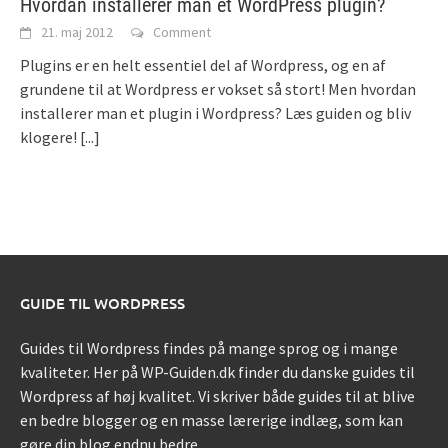
Hvordan installerer man et WordPress plugin?
21. maj 2012
Comment
Plugins er en helt essentiel del af Wordpress, og en af
grundene til at Wordpress er vokset så stort! Men hvordan
installerer man et plugin i Wordpress? Læs guiden og bliv
klogere!
[...]
GUIDE TIL WORDPRESS
Guides til Wordpress findes på mange sprog og i mange
kvaliteter. Her på WP-Guiden.dk finder du danske guides til
Wordpress af høj kvalitet. Vi skriver både guides til at blive
en bedre blogger og en masse lærerige indlæg, som kan
gøre din blog endnu bedre.