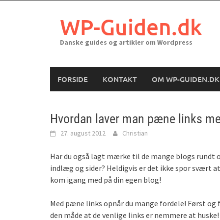
Skip
to
WP-Guiden.dk
content
Danske guides og artikler om Wordpress
FORSIDE
KONTAKT
OM WP-GUIDEN.DK
Hvordan laver man pæne links m
27. august 2012
Christian
Har du også lagt mærke til de mange blogs rundt o
indlæg og sider? Heldigvis er det ikke spor svært 
kom igang med på din egen blog!
Med pæne links opnår du mange fordele! Først og f
den måde at de venlige links er nemmere at huske!