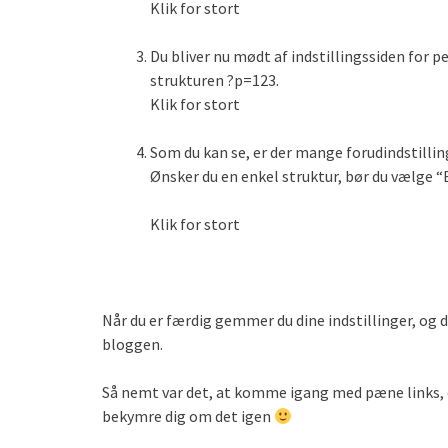
Klik for stort
Du bliver nu mødt af indstillingssiden for 
strukturen ?p=123.
Klik for stort
Som du kan se, er der mange forudindstillin
Ønsker du en enkel struktur, bør du vælge “
Klik for stort
Når du er færdig gemmer du dine indstillinger, og d
bloggen.
Så nemt var det, at komme igang med pæne links, og
bekymre dig om det igen