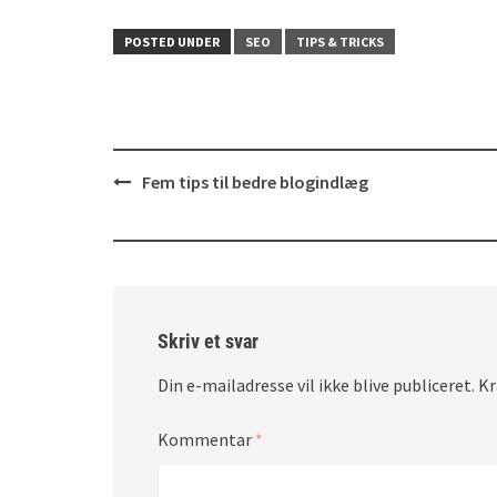
POSTED UNDER
SEO
TIPS & TRICKS
Post
Fem tips til bedre blogindlæg
navigation
Skriv et svar
Din e-mailadresse vil ikke blive publiceret.
Kr
Kommentar
*