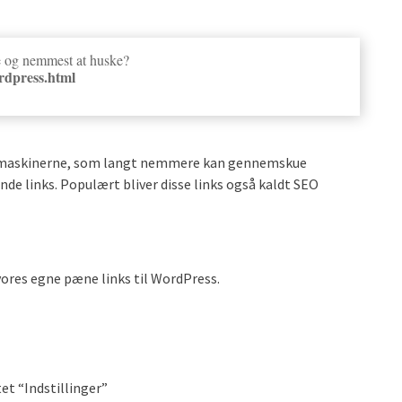
e og nemmest at huske?
rdpress.html
øgemaskinerne, som langt nemmere kan gennemskue
ende links. Populært bliver disse links også kaldt SEO
ores egne pæne links til WordPress.
t “Indstillinger”