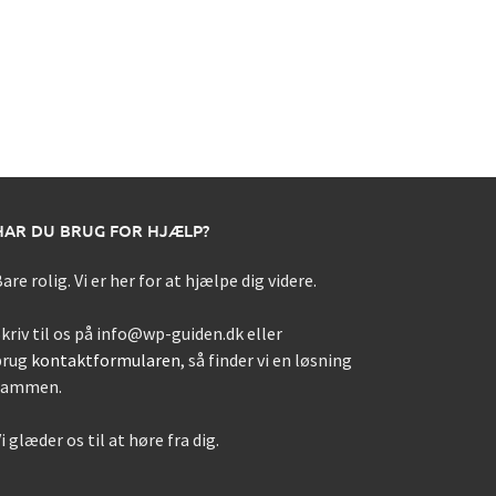
HAR DU BRUG FOR HJÆLP?
are rolig. Vi er her for at hjælpe dig videre.
kriv til os på info@wp-guiden.dk eller
brug
kontaktformularen
, så finder vi en løsning
sammen.
i glæder os til at høre fra dig.