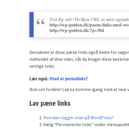
Test dig selv! Hvilken URL er mest sigend
http://wp-guiden.dk/paene-links-med-wo
http://wp-guiden.dk/?p=384
Derudover er disse pæne links også bedre for s
indholdet af dine sider, når du bruger disse beskriv
venlige links.
Læs også:
Hvad er permalinks?
Nok om fordele! Lad os komme igang med at lave v
Lav pæne links
Hvordan logger man på WordPress?
Vælg “Permanente links” under menupunkte