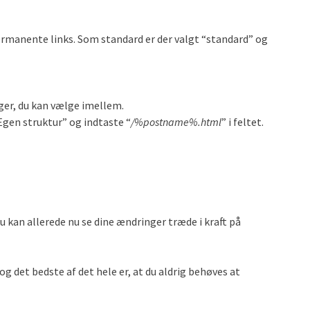
permanente links. Som standard er der valgt “standard” og
ger, du kan vælge imellem.
Egen struktur” og indtaste “
/%postname%.html
” i feltet.
u kan allerede nu se dine ændringer træde i kraft på
 det bedste af det hele er, at du aldrig behøves at