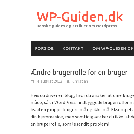
Skip
to
WP-Guiden.dk
content
Danske guides og artikler om Wordpress
FORSIDE
KONTAKT
OM WP-GUIDEN.DK
Ændre brugerrolle for en bruger
4. august 2012
Christian
Hvis du driver en blog, hvor du ønsker, at dine bru
måde, så er WordPress’ indbyggede brugerroller må
hvad en gruppe brugere må og ikke må. Eksempelvis 
din hjemmeside, men samtidig ønsker du ikke, at de
en brugerrolle, som løser dit problem!