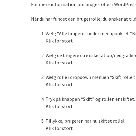
For mere information om brugerroller i WordPress
Når du har fundet den brugerrolle, du ønsker at til
Vælg “Alle brugere” under menupunktet “Br
Klik for stort
Vælg de brugere du ønsker at op/nedgradere 
Klik for stort
Vælg rolle i dropdown menuen “Skift rolle t
Klik for stort
Tryk på knappen “Skift” og rollen er skiftet.
Klik for stort
Tillykke, brugeren har nu skiftet rolle!
Klik for stort