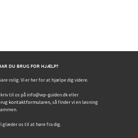
HAR DU BRUG FOR HJÆLP?
are rolig. Vi er her for at hjælpe dig videre.
kriv til os på info@wp-guiden.dk eller
brug
kontaktformularen
, så finder vi en løsning
sammen.
i glæder os til at høre fra dig.