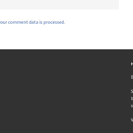
your comment data is processed
.
B
S
V