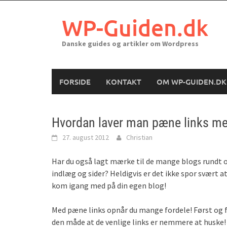
Skip
to
WP-Guiden.dk
content
Danske guides og artikler om Wordpress
FORSIDE
KONTAKT
OM WP-GUIDEN.DK
Hvordan laver man pæne links m
27. august 2012
Christian
Har du også lagt mærke til de mange blogs rundt o
indlæg og sider? Heldigvis er det ikke spor svært 
kom igang med på din egen blog!
Med pæne links opnår du mange fordele! Først og f
den måde at de venlige links er nemmere at huske!