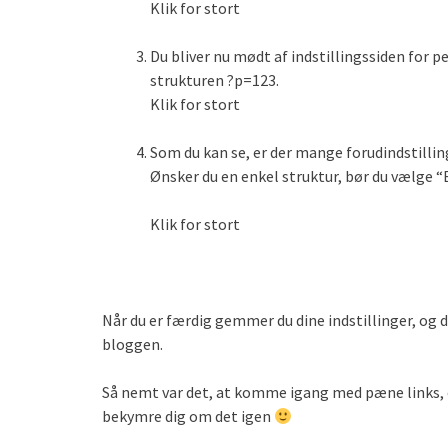
Klik for stort
Du bliver nu mødt af indstillingssiden for 
strukturen ?p=123.
Klik for stort
Som du kan se, er der mange forudindstillin
Ønsker du en enkel struktur, bør du vælge “
Klik for stort
Når du er færdig gemmer du dine indstillinger, og d
bloggen.
Så nemt var det, at komme igang med pæne links, og
bekymre dig om det igen