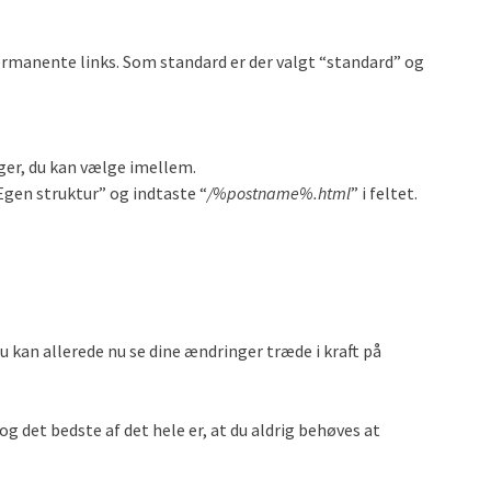
permanente links. Som standard er der valgt “standard” og
ger, du kan vælge imellem.
Egen struktur” og indtaste “
/%postname%.html
” i feltet.
u kan allerede nu se dine ændringer træde i kraft på
 det bedste af det hele er, at du aldrig behøves at