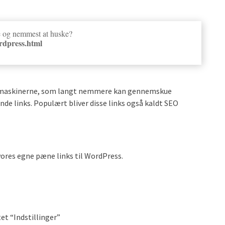
e og nemmest at huske?
rdpress.html
øgemaskinerne, som langt nemmere kan gennemskue
ende links. Populært bliver disse links også kaldt SEO
ores egne pæne links til WordPress.
t “Indstillinger”