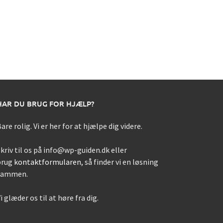
HAR DU BRUG FOR HJÆLP?
are rolig. Vi er her for at hjælpe dig videre.
kriv til os på info@wp-guiden.dk eller
brug
kontaktformularen
, så finder vi en løsning
sammen.
i glæder os til at høre fra dig.