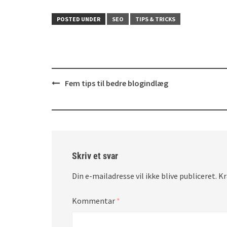
POSTED UNDER
SEO
TIPS & TRICKS
Post
Fem tips til bedre blogindlæg
navigation
Skriv et svar
Din e-mailadresse vil ikke blive publiceret.
Kr
Kommentar
*