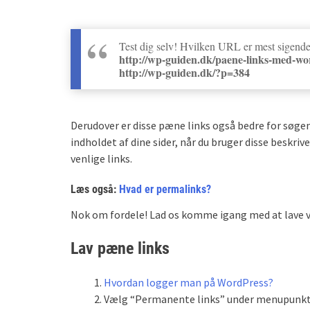
Test dig selv! Hvilken URL er mest sigend
http://wp-guiden.dk/paene-links-med-wo
http://wp-guiden.dk/?p=384
Derudover er disse pæne links også bedre for s
indholdet af dine sider, når du bruger disse beskriv
venlige links.
Læs også:
Hvad er permalinks?
Nok om fordele! Lad os komme igang med at lave v
Lav pæne links
Hvordan logger man på WordPress?
Vælg “Permanente links” under menupunkte