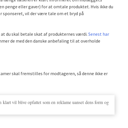
n penge eller gaver) for at omtale produktet. Hvis ikke du
sponseret, vil der være tale om et bryd på
, at du skal betale skat af produkternes værdi.
Senest har
mmer de med den danske anbefaling til at overholde
lamer skal fremstilles for modtageren, så denne ikke er
n klart vil blive opfattet som en reklame uanset dens form og