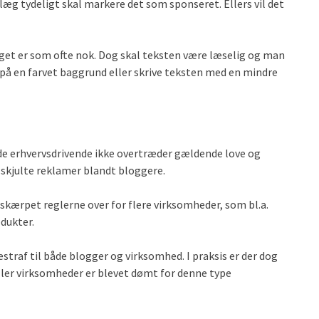
læg tydeligt skal markere det som sponseret. Ellers vil det
get er som ofte nok. Dog skal teksten være læselig og man
 på en farvet baggrund eller skrive teksten med en mindre
e erhvervsdrivende ikke overtræder gældende love og
skjulte reklamer blandt bloggere.
kærpet reglerne over for flere virksomheder, som bl.a.
odukter.
estraf til både blogger og virksomhed. I praksis er der dog
ller virksomheder er blevet dømt for denne type