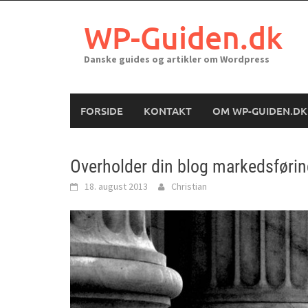
Skip
to
WP-Guiden.dk
content
Danske guides og artikler om Wordpress
FORSIDE
KONTAKT
OM WP-GUIDEN.DK
Overholder din blog markedsføri
18. august 2013
Christian