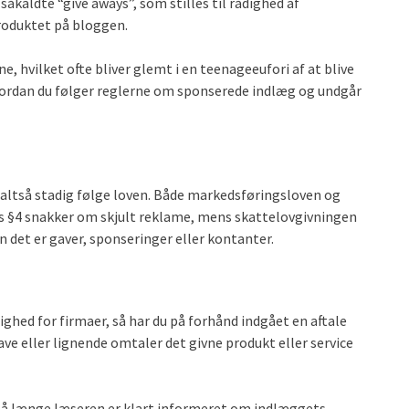
kaldte “give aways”, som stilles til rådighed af
roduktet på bloggen.
e, hvilket ofte bliver glemt i en teenageeufori af at blive
hvordan du følger reglerne om sponserede indlæg og undgår
 altså stadig følge loven. Både markedsføringsloven og
s §4 snakker om skjult reklame, mens skattelovgivningen
n det er gaver, sponseringer eller kontanter.
dighed for firmaer, så har du på forhånd indgået en aftale
ve eller lignende omtaler det givne produkt eller service
, så længe læseren er klart informeret om indlæggets