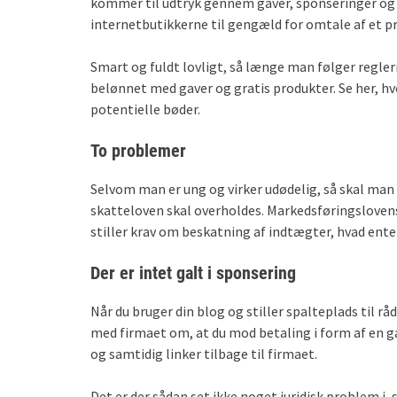
kommer til udtryk gennem gaver, sponseringer og så
internetbutikkerne til gengæld for omtale af et p
Smart og fuldt lovligt, så længe man følger reglern
belønnet med gaver og gratis produkter. Se her, 
potentielle bøder.
To problemer
Selvom man er ung og virker udødelig, så skal man
skatteloven skal overholdes. Markedsføringsloven
stiller krav om beskatning af indtægter, hvad ente
Der er intet galt i sponsering
Når du bruger din blog og stiller spalteplads til rå
med firmaet om, at du mod betaling i form af en ga
og samtidig linker tilbage til firmaet.
Det er der sådan set ikke noget juridisk problem i