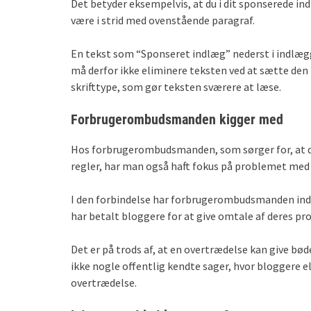
Det betyder eksempelvis, at du i dit sponserede ind
være i strid med ovenstående paragraf.
En tekst som “Sponseret indlæg” nederst i indlæg
må derfor ikke eliminere teksten ved at sætte den
skrifttype, som gør teksten sværere at læse.
Forbrugerombudsmanden kigger med
Hos forbrugerombudsmanden, som sørger for, at d
regler, har man også haft fokus på problemet med 
I den forbindelse har forbrugerombudsmanden inds
har betalt bloggere for at give omtale af deres pr
Det er på trods af, at en overtrædelse kan give bød
ikke nogle offentlig kendte sager, hvor bloggere e
overtrædelse.