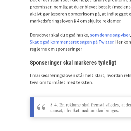
præmisser; nemlig at du er blevet betalt (med ente
aktivt gør læseren opmærksom på, at indlægget er 
markedsføringsloven § 4 om skjulte reklamer.
Derudover skal du også huske,
som denne sag viser
Skat også kommenteret sagen på Twitter
. Her ko
reglerne om sponseringer
Sponseringer skal markeres tydeligt
I markedsføringsloven står helt klart, hvordan rek
tvivl om formålet med teksten.
§ 4. En reklame skal fremstå således, at de
uanset, i hvilket medium den bringes.