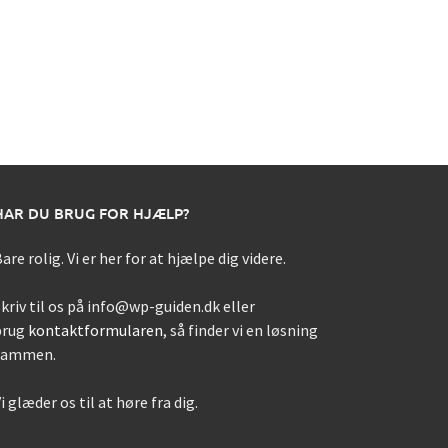
HAR DU BRUG FOR HJÆLP?
are rolig. Vi er her for at hjælpe dig videre.
kriv til os på info@wp-guiden.dk eller
brug
kontaktformularen
, så finder vi en løsning
sammen.
i glæder os til at høre fra dig.