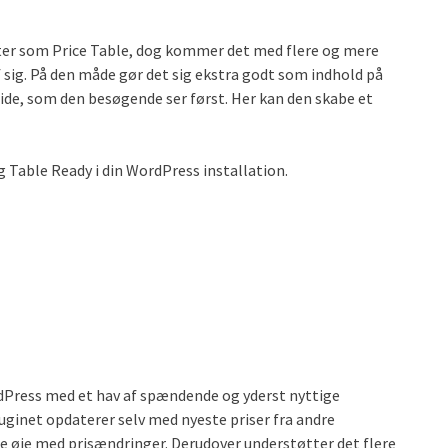
ter som Price Table, dog kommer det med flere og mere
 sig. På den måde gør det sig ekstra godt som indhold på
side, som den besøgende ser først. Her kan den skabe et
ng Table Ready i din WordPress installation.
rdPress med et hav af spændende og yderst nyttige
uginet opdaterer selv med nyeste priser fra andre
de øje med prisændringer. Derudover understøtter det flere