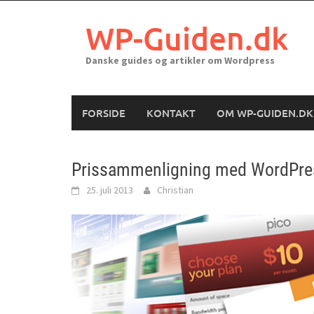
Skip
to
WP-Guiden.dk
content
Danske guides og artikler om Wordpress
FORSIDE
KONTAKT
OM WP-GUIDEN.DK
Prissammenligning med WordPre
25. juli 2013
Christian