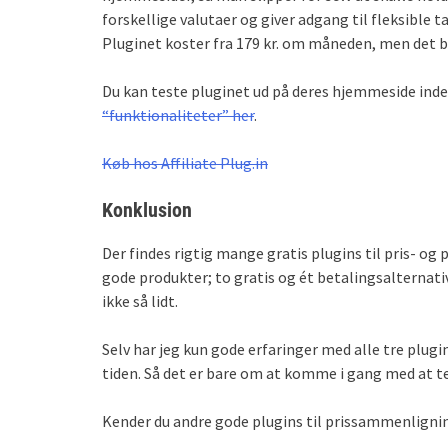
forskellige valutaer og giver adgang til fleksible 
Pluginet koster fra 179 kr. om måneden, men det be
Du kan teste pluginet ud på deres hjemmeside inden
“funktionaliteter” her
.
Køb hos Affiliate Plug.in
Konklusion
Der findes rigtig mange gratis plugins til pris- o
gode produkter; to gratis og ét betalingsalternati
ikke så lidt.
Selv har jeg kun gode erfaringer med alle tre plug
tiden. Så det er bare om at komme i gang med at tes
Kender du andre gode plugins til prissammenligni