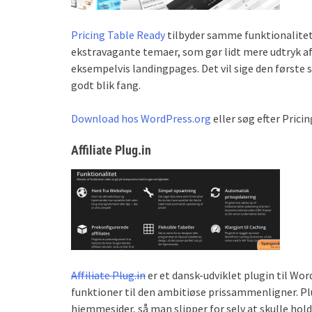
Pricing Table Ready
tilbyder samme funktionalite
ekstravagante temaer, som gør lidt mere udtryk af
eksempelvis landingpages. Det vil sige den første 
godt blik fang.
Download hos WordPress.org
eller søg efter Prici
Affiliate Plug.in
Affiliate Plug.in
er et dansk-udviklet plugin til Wo
funktioner til den ambitiøse prissammenligner. Pl
hjemmesider, så man slipper for selv at skulle hol