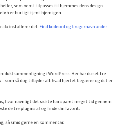
tabeller, som nemt tilpasses til hjemmesidens design.
løb er hurtigt tjent hjem igen.
 du installerer det.
Find kodeord og brugernavn under
g produktsammenligning i WordPress. Her har du set tre
v – som så dog tilbyder alt hvad hjertet begærer og det er
ins, hvor navnligt det sidste har sparet meget tid gennem
te de tre plugins af og finde din favorit.
ng, så smid gerne en kommentar.