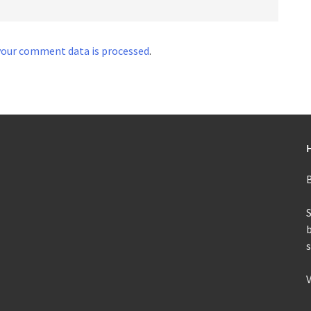
your comment data is processed
.
B
S
V